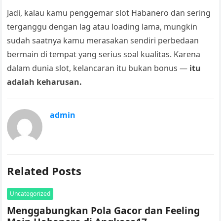
Jadi, kalau kamu penggemar slot Habanero dan sering
terganggu dengan lag atau loading lama, mungkin
sudah saatnya kamu merasakan sendiri perbedaan
bermain di tempat yang serius soal kualitas. Karena
dalam dunia slot, kelancaran itu bukan bonus —
itu
adalah keharusan.
admin
Related Posts
Uncategorized
Menggabungkan Pola Gacor dan Feeling