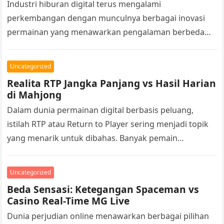
Industri hiburan digital terus mengalami
perkembangan dengan munculnya berbagai inovasi
permainan yang menawarkan pengalaman berbeda
bagi para pengguna. Salah satu nama yang cukup
dikenal dalam dunia permainan…
Uncategorized
Realita RTP Jangka Panjang vs Hasil Harian
di Mahjong
Dalam dunia permainan digital berbasis peluang,
istilah RTP atau Return to Player sering menjadi topik
yang menarik untuk dibahas. Banyak pemain
mahjong mengenal RTP sebagai salah satu informasi…
Uncategorized
Beda Sensasi: Ketegangan Spaceman vs
Casino Real-Time MG Live
Dunia perjudian online menawarkan berbagai pilihan