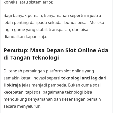
koneksi atau sistem error.
Bagi banyak pemain, kenyamanan seperti ini justru
lebih penting daripada sekadar bonus besar. Mereka
ingin game yang stabil, transparan, dan bisa
diandalkan kapan saja.
Penutup: Masa Depan Slot Online Ada
di Tangan Teknologi
Di tengah persaingan platform slot online yang
semakin ketat, inovasi seperti
teknologi anti lag dari
Hokiraja
jelas menjadi pembeda. Bukan cuma soal
kecepatan, tapi soal bagaimana teknologi bisa
mendukung kenyamanan dan kesenangan pemain
secara menyeluruh.