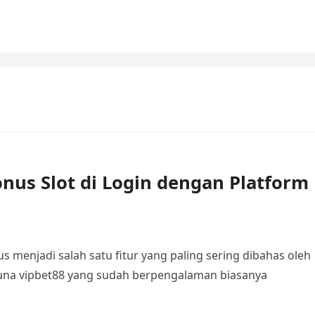
us Slot di Login dengan Platform
s menjadi salah satu fitur yang paling sering dibahas oleh
na vipbet88 yang sudah berpengalaman biasanya