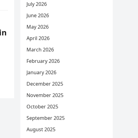
July 2026
June 2026
May 2026
in
April 2026
March 2026
February 2026
January 2026
December 2025
November 2025
October 2025
September 2025
August 2025