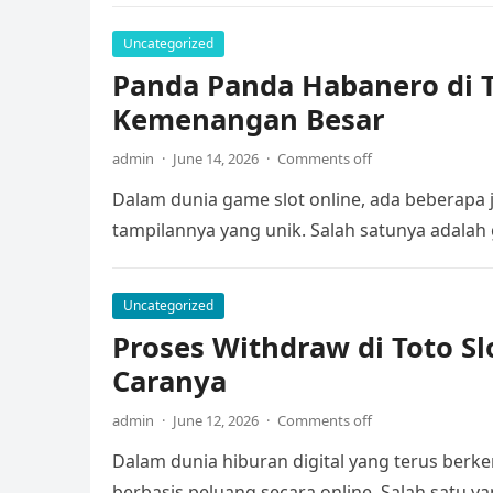
Uncategorized
Panda Panda Habanero di T
Kemenangan Besar
admin
·
June 14, 2026
·
Comments off
Dalam dunia game slot online, ada beberapa
tampilannya yang unik. Salah satunya adal
Uncategorized
Proses Withdraw di Toto S
Caranya
admin
·
June 12, 2026
·
Comments off
Dalam dunia hiburan digital yang terus ber
berbasis peluang secara online. Salah satu y