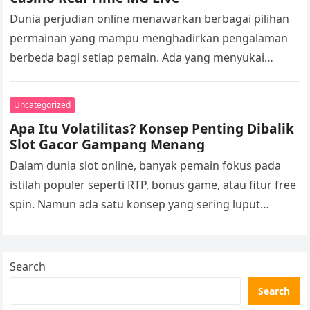
Dunia perjudian online menawarkan berbagai pilihan
permainan yang mampu menghadirkan pengalaman
berbeda bagi setiap pemain. Ada yang menyukai
permainan dengan tempo cepat dan penuh kejutan,
sementara yang…
Uncategorized
Apa Itu Volatilitas? Konsep Penting Dibalik
Slot Gacor Gampang Menang
Dalam dunia slot online, banyak pemain fokus pada
istilah populer seperti RTP, bonus game, atau fitur free
spin. Namun ada satu konsep yang sering luput
dipahami padahal…
Search
Search