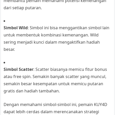
membantu pemain memahami potensi kemenangan
dari setiap putaran.
Simbol Wild
: Simbol ini bisa menggantikan simbol lain
untuk membentuk kombinasi kemenangan. Wild
sering menjadi kunci dalam mengaktifkan hadiah
besar.
Simbol Scatter
: Scatter biasanya memicu fitur bonus
atau free spin. Semakin banyak scatter yang muncul,
semakin besar kesempatan untuk memicu putaran
gratis dan hadiah tambahan.
Dengan memahami simbol-simbol ini, pemain KUY4D
dapat lebih cerdas dalam merencanakan strategi