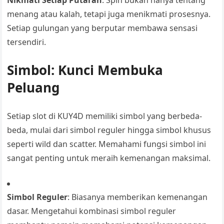
Nikmati Setiap Putaran
: Spin bukan hanya tentang
menang atau kalah, tetapi juga menikmati prosesnya.
Setiap gulungan yang berputar membawa sensasi
tersendiri.
Simbol: Kunci Membuka
Peluang
Setiap slot di KUY4D memiliki simbol yang berbeda-
beda, mulai dari simbol reguler hingga simbol khusus
seperti wild dan scatter. Memahami fungsi simbol ini
sangat penting untuk meraih kemenangan maksimal.
Simbol Reguler
: Biasanya memberikan kemenangan
dasar. Mengetahui kombinasi simbol reguler