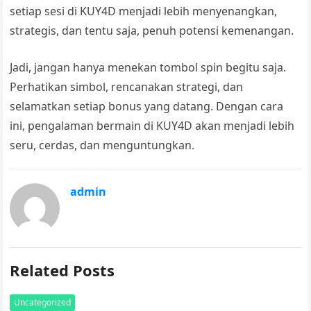
setiap sesi di KUY4D menjadi lebih menyenangkan,
strategis, dan tentu saja, penuh potensi kemenangan.
Jadi, jangan hanya menekan tombol spin begitu saja.
Perhatikan simbol, rencanakan strategi, dan
selamatkan setiap bonus yang datang. Dengan cara
ini, pengalaman bermain di KUY4D akan menjadi lebih
seru, cerdas, dan menguntungkan.
admin
Related Posts
Uncategorized