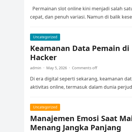
Permainan slot online kini menjadi salah sat
cepat, dan penuh variasi. Namun di balik ke
Uncategorized
Keamanan Data Pemain di K
Hacker
admin
·
May 5, 2026
·
Comments off
Di era digital seperti sekarang, keamanan da
aktivitas online, termasuk dalam dunia perj
Uncategorized
Manajemen Emosi Saat Main
Menang Jangka Panjang