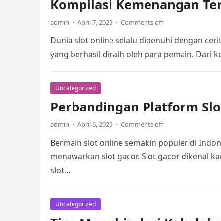
Kompilasi Kemenangan Terb
admin
·
April 7, 2026
·
Comments off
Dunia slot online selalu dipenuhi dengan c
yang berhasil diraih oleh para pemain. Dari 
Uncategorized
Perbandingan Platform Slo
admin
·
April 6, 2026
·
Comments off
Bermain slot online semakin populer di Ind
menawarkan slot gacor. Slot gacor dikenal 
slot…
Uncategorized