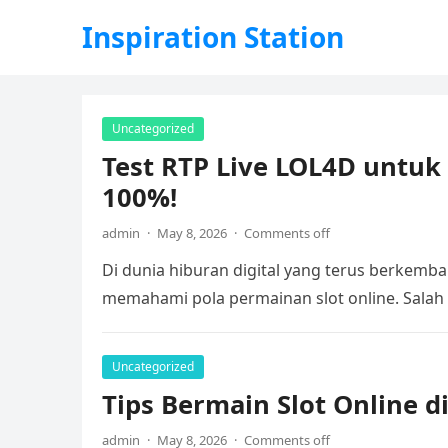
Inspiration Station
Uncategorized
Test RTP Live LOL4D untuk 
100%!
admin
·
May 8, 2026
·
Comments off
Di dunia hiburan digital yang terus berkemba
memahami pola permainan slot online. Salah
Uncategorized
Tips Bermain Slot Online d
admin
·
May 8, 2026
·
Comments off